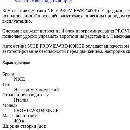
Заказать товар
Задать вопрос
Комплект автоматики NICE PROVIEWRD400KCE предназначен для
использования. Он оснащён электромеханическим приводом се
эксплуатацию.
Система включает встроенный блок программирования PROVIE
позволяет удобно управлять воротами на расстоянии. Надёжна
Автоматика NICE PROVIEWRD400KCE обладает множеством функ
автотестирование безопасности перед движением, настройка ск
Характеристики
Бренд:
NICE
Тип:
Электромеханический
Страна-производитель:
Италия
Модель:
PROVIEWRD400KCE
Масса ворот (до):
400 кг
Ширина створки (до):