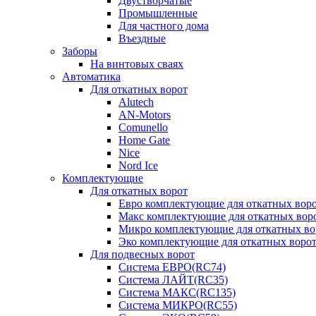
Двустворчатые
Промышленные
Для частного дома
Въездные
Заборы
На винтовых сваях
Автоматика
Для откатных ворот
Alutech
AN-Motors
Comunello
Home Gate
Nice
Nord Ice
Комплектующие
Для откатных ворот
Евро комплектующие для откатных ворот
Макс комплектующие для откатных воро
Микро комплектующие для откатных вор
Эко комплектующие для откатных ворот 
Для подвесных ворот
Система ЕВРО(RC74)
Система ЛАЙТ(RC35)
Система МАКС(RC135)
Система МИКРО(RC55)