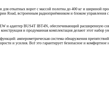
 откатных ворот с массой полотна до 400 кг и шириной проём
рии Road, встроенным радиоприёмником и блоком управления с
W и адаптер BUS4T IBT4N, обеспечивающий расширенную совме
я конструкция и продуманная комплектация делают этот набор 
ций: амперометрическая система обнаружения препятствий, п
орости и усилия. Всё это гарантирует безопасное и комфортное 