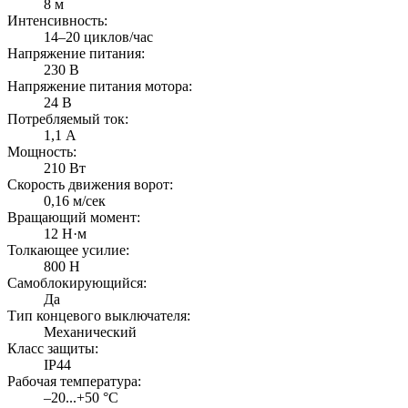
8 м
Интенсивность:
14–20 циклов/час
Напряжение питания:
230 В
Напряжение питания мотора:
24 В
Потребляемый ток:
1,1 А
Мощность:
210 Вт
Скорость движения ворот:
0,16 м/сек
Вращающий момент:
12 Н·м
Толкающее усилие:
800 Н
Самоблокирующийся:
Да
Тип концевого выключателя:
Механический
Класс защиты:
IP44
Рабочая температура:
–20...+50 °C