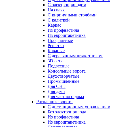
С электроприводом
На сваях
С кирпичными столбами
С калиткой
Каркас
Из профнастила
Из евроштакетника
Профильные
Решетка
Кованые
С деревянным штакетником
3D сетка
Подвесные
Консольные ворота
Двухстворчатые
Промышленные
Для СНТ
Для дачи
Для частного дома
Распашные ворота
С дистанционным управлением
Без электропривода
Из профнастила
Из евроштакетника