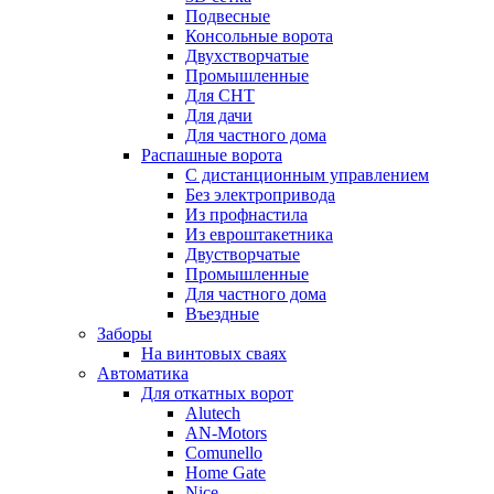
Подвесные
Консольные ворота
Двухстворчатые
Промышленные
Для СНТ
Для дачи
Для частного дома
Распашные ворота
С дистанционным управлением
Без электропривода
Из профнастила
Из евроштакетника
Двустворчатые
Промышленные
Для частного дома
Въездные
Заборы
На винтовых сваях
Автоматика
Для откатных ворот
Alutech
AN-Motors
Comunello
Home Gate
Nice