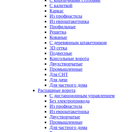
С кирпичными столбами
С калиткой
Каркас
Из профнастила
Из евроштакетника
Профильные
Решетка
Кованые
С деревянным штакетником
3D сетка
Подвесные
Консольные ворота
Двухстворчатые
Промышленные
Для СНТ
Для дачи
Для частного дома
Распашные ворота
С дистанционным управлением
Без электропривода
Из профнастила
Из евроштакетника
Двустворчатые
Промышленные
Для частного дома