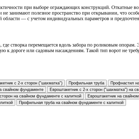
актичности при выборе ограждающих конструкций. Откатные вор
ни не занимают полезное пространство при открывании, что осо
й области — с учетом индивидуальных параметров и предпочтен
 где створка перемещается вдоль забора по роликовым опорам. 
ую к дороге или садовым насаждениям. Такой тип ворот не треб
кетник с 2-х сторон ("шахматка")
Профильная труба
Профнастил н
а свайном фундаменте
Евроштакетник с 2-х сторон ("шахматка") на 
 сторон на свайном фундаменте с калиткой
Евроштакетник на свайном
алиткой
Профильная труба на свайном фундаменте с калиткой