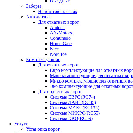
Въездные
Заборы
На винтовых сваях
Автоматика
Для откатных ворот
Alutech
AN-Motors
Comunello
Home Gate
Nice
Nord Ice
Комплектующие
Для откатных ворот
Евро комплектующие для откатных ворот
Макс комплектующие для откатных воро
Микро комплектующие для откатных вор
Эко комплектующие для откатных ворот 
Для подвесных ворот
Система ЕВРО(RC74)
Система ЛАЙТ(RC35)
Система МАКС(RC135)
Система МИКРО(RC55)
Система ЭКО(RC59)
Услуги
Установка ворот