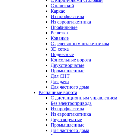
С кирпичными столбами
С калиткой
Каркас
Из профнастила
Из евроштакетника
Профильные
Решетка
Кованые
С деревянным штакетником
3D сетка
Подвесные
Консольные ворота
Двухстворчатые
Промышленные
Для СНТ
Для дачи
Для частного дома
Распашные ворота
С дистанционным управлением
Без электропривода
Из профнастила
Из евроштакетника
Двустворчатые
Промышленные
Для частного дома