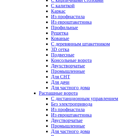
С кирпичными столбами
С калиткой
Каркас
Из профнастила
Из евроштакетника
Профильные
Решетка
Кованые
С деревянным штакетником
3D сетка
Подвесные
Консольные ворота
Двухстворчатые
Промышленные
Для СНТ
Для дачи
Для частного дома
Распашные ворота
С дистанционным управлением
Без электропривода
Из профнастила
Из евроштакетника
Двустворчатые
Промышленные
Для частного дома