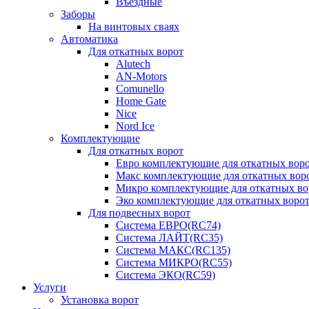
Въездные
Заборы
На винтовых сваях
Автоматика
Для откатных ворот
Alutech
AN-Motors
Comunello
Home Gate
Nice
Nord Ice
Комплектующие
Для откатных ворот
Евро комплектующие для откатных ворот
Макс комплектующие для откатных воро
Микро комплектующие для откатных вор
Эко комплектующие для откатных ворот 
Для подвесных ворот
Система ЕВРО(RC74)
Система ЛАЙТ(RC35)
Система МАКС(RC135)
Система МИКРО(RC55)
Система ЭКО(RC59)
Услуги
Установка ворот